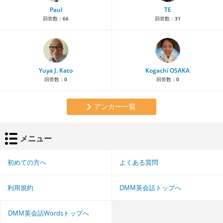
Paul
TE
回答数：
66
回答数：
31
Yuya J. Kato
Kogachi OSAKA
回答数：
0
回答数：
0
アンカー一覧
メニュー
初めての方へ
よくある質問
利用規約
DMM英会話トップへ
DMM英会話Wordsトップへ