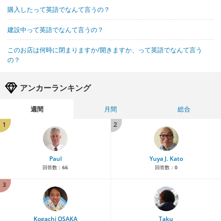
購入したって英語でなんて言うの？
建設中って英語でなんて言うの？
このお店は何時に閉まりますか/開きますか、って英語でなんて言う
の？
アンカーランキング
週間
月間
総合
1
2
Paul
Yuya J. Kato
回答数：
66
回答数：
0
3
Kogachi OSAKA
Taku