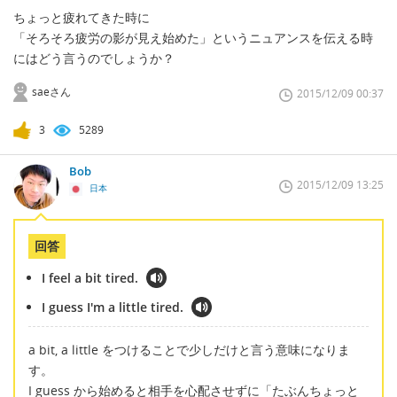
ちょっと疲れてきた時に
「そろそろ疲労の影が見え始めた」というニュアンスを伝える時
にはどう言うのでしょうか？
saeさん
2015/12/09 00:37
3
5289
Bob
2015/12/09 13:25
日本
回答
I feel a bit tired.
I guess I'm a little tired.
a bit, a little をつけることで少しだけと言う意味になりま
す。
I guess から始めると相手を心配させずに「たぶんちょっと