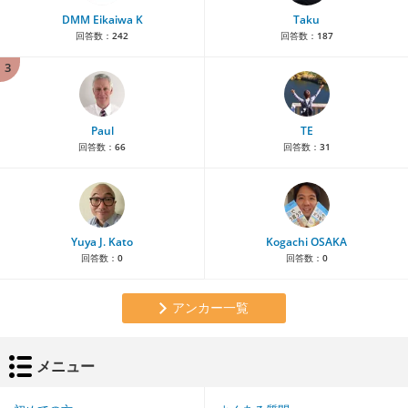
DMM Eikaiwa K
Taku
回答数：
242
回答数：
187
3
Paul
TE
回答数：
66
回答数：
31
Yuya J. Kato
Kogachi OSAKA
回答数：
0
回答数：
0
アンカー一覧
メニュー