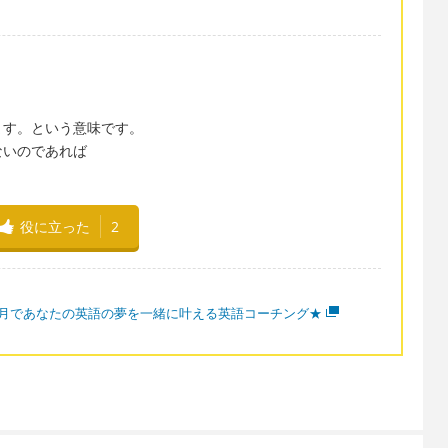
ます。という意味です。
ないのであれば
。
役に立った
2
ヶ月であなたの英語の夢を一緒に叶える英語コーチング★