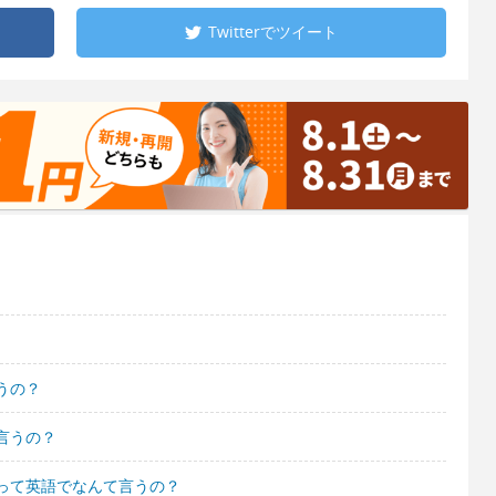
Twitterで
ツイート
うの？
言うの？
って英語でなんて言うの？