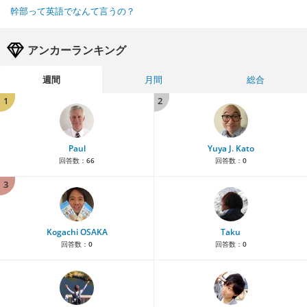
幹部って英語でなんて言うの？
アンカーランキング
週間
月間
総合
1
2
Paul
Yuya J. Kato
回答数：
66
回答数：
0
3
Kogachi OSAKA
Taku
回答数：
0
回答数：
0