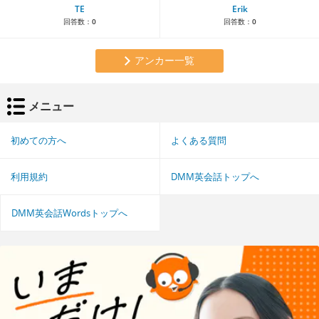
TE
Erik
回答数：
0
回答数：
0
アンカー一覧
メニュー
初めての方へ
よくある質問
利用規約
DMM英会話トップへ
DMM英会話Wordsトップへ