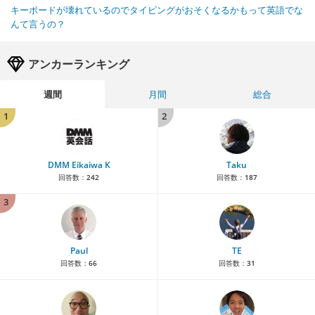
キーボードが壊れているのでタイピングがおそくなるかもって英語でな
んて言うの？
アンカーランキング
週間
月間
総合
1
2
DMM Eikaiwa K
Taku
回答数：
242
回答数：
187
3
Paul
TE
回答数：
66
回答数：
31