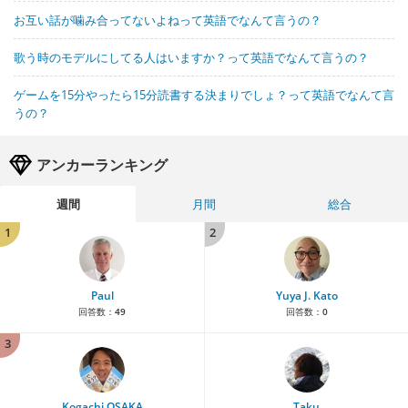
お互い話が噛み合ってないよねって英語でなんて言うの？
歌う時のモデルにしてる人はいますか？って英語でなんて言うの？
ゲームを15分やったら15分読書する決まりでしょ？って英語でなんて言
うの？
アンカーランキング
週間
月間
総合
1
2
Paul
Yuya J. Kato
回答数：
49
回答数：
0
3
Kogachi OSAKA
Taku