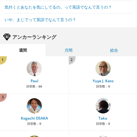
気付くとあなたを気にしてるの。って英語でなんて言うの？
いや、まじでって英語でなんて言うの？
アンカーランキング
週間
月間
総合
1
2
Paul
Yuya J. Kato
回答数：
66
回答数：
0
3
Kogachi OSAKA
Taku
回答数：
0
回答数：
0