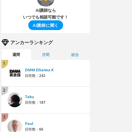
AI講師なら
いつでも相談可能です！
AI講師に聞く
アンカーランキング
週間
月間
総合
1
DMM Eikaiwa K
回答数：
242
2
Taku
回答数：
187
3
Paul
回答数：
66