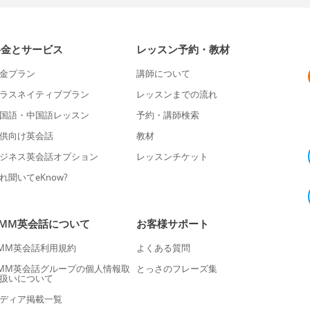
料金とサービス
レッスン予約・教材
金プラン
講師について
ラスネイティブプラン
レッスンまでの流れ
国語・中国語レッスン
予約・講師検索
供向け英会話
教材
ジネス英会話オプション
レッスンチケット
れ聞いてeKnow?
DMM英会話について
お客様サポート
MM英会話利用規約
よくある質問
MM英会話グループの個人情報取
とっさのフレーズ集
扱いについて
ディア掲載一覧