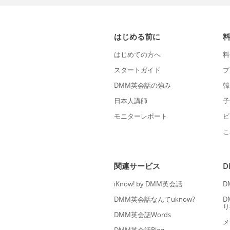
はじめる前に
はじめての方へ
料
スタートガイド
プ
DMM英会話の強み
韓
日本人講師
子
モニターレポート
ビ
こ
関連サービス
iKnow! by DMM英会話
D
DMM英会話なんてuknow?
D
り
DMM英会話Words
メ
DMM英会話Blog