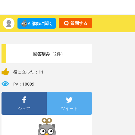
質問する
AI講師に聞く
回答済み
（2件）
役に立った：
11
PV：
10009
シェア
ツイート