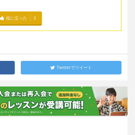
役に立った
3
Twitterで
ツイート