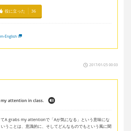
役に立った
36
em-English
2017/01/25 00:03
my attention in class.
A grabs my attentionで「Aが気になる」という意味にな
ということは、意識的に、そしてどんなものでもという風に聞