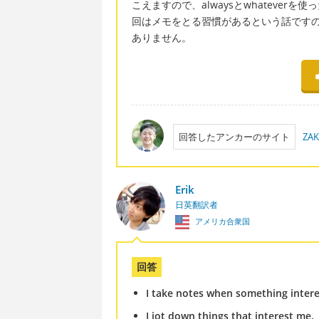
こえますので、alwaysとwhateve
回はメモをとる習慣があるという話ですので
ありません。
回答したアンカーのサイト
ZAK
Erik
日英翻訳者
アメリカ合衆国
回答
I take notes when something intere
I jot down things that interest me.