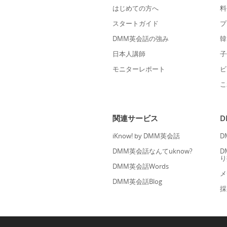
はじめての方へ
料
スタートガイド
プ
DMM英会話の強み
韓
日本人講師
子
モニターレポート
ビ
こ
関連サービス
iKnow! by DMM英会話
D
DMM英会話なんてuknow?
D
り
DMM英会話Words
メ
DMM英会話Blog
採