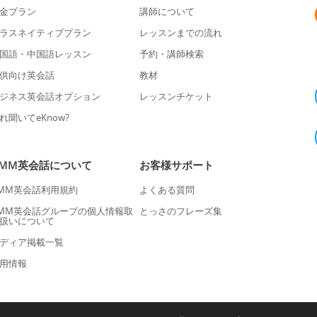
金プラン
講師について
ラスネイティブプラン
レッスンまでの流れ
国語・中国語レッスン
予約・講師検索
供向け英会話
教材
ジネス英会話オプション
レッスンチケット
れ聞いてeKnow?
DMM英会話について
お客様サポート
MM英会話利用規約
よくある質問
MM英会話グループの個人情報取
とっさのフレーズ集
扱いについて
ディア掲載一覧
用情報