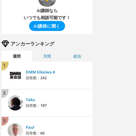
AI講師なら
いつでも相談可能です！
AI講師に聞く
アンカーランキング
週間
月間
総合
1
DMM Eikaiwa K
回答数：
242
2
Taku
回答数：
187
3
Paul
回答数：
66