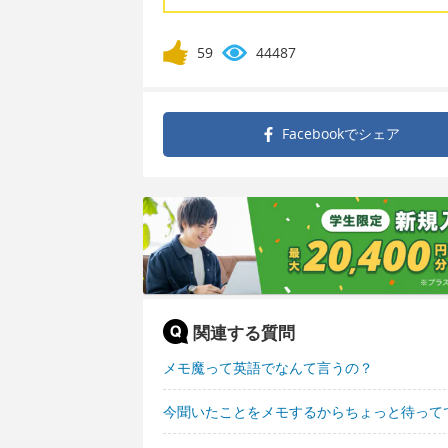
59
44487
Facebookで
シェア
関連する質問
メモ魔って英語でなんて言うの？
今聞いたことをメモするからちょっと待って