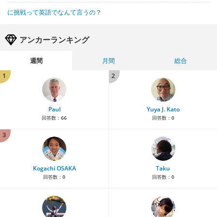
に挑戦って英語でなんて言うの？
アンカーランキング
週間
月間
総合
1
2
Paul
Yuya J. Kato
回答数：
66
回答数：
0
3
Kogachi OSAKA
Taku
回答数：
0
回答数：
0