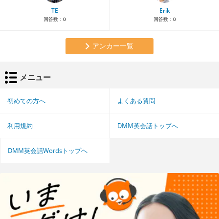
TE
Erik
回答数：
0
回答数：
0
アンカー一覧
メニュー
初めての方へ
よくある質問
利用規約
DMM英会話トップへ
DMM英会話Wordsトップへ