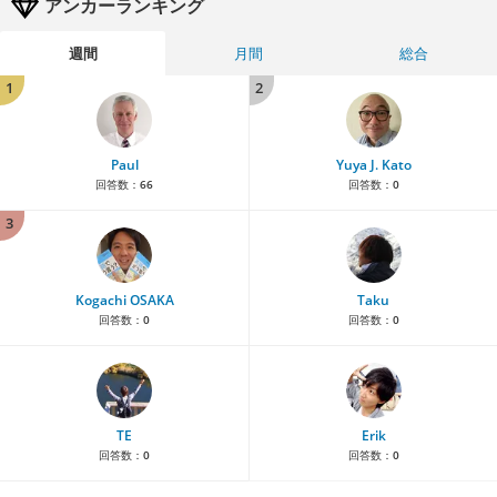
アンカーランキング
週間
月間
総合
1
2
Paul
Yuya J. Kato
回答数：
66
回答数：
0
3
Kogachi OSAKA
Taku
回答数：
0
回答数：
0
TE
Erik
回答数：
0
回答数：
0