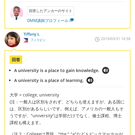
回答したアンカーのサイト
DMM講師プロフィール
Tiffany L
2019/03/31 16:58
フィリピン
回答
A university is a place to gain knowledge.
A university is a place of learning.
大学 = college, university
(注：一般人は区別をされず、どちらも使えますが、ある国に
は、区別があるらしいです。例えば、アメリカの一般人もそ
うですが、"university"は学部だけでなく、修士課程、博士
課程も構えます。
（注２：Collegeは普段、"the," "a"などトピックマーカーが