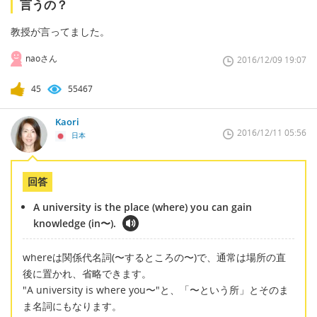
言うの？
教授が言ってました。
naoさん
2016/12/09 19:07
45
55467
Kaori
2016/12/11 05:56
日本
回答
A university is the place (where) you can gain
knowledge (in〜).
whereは関係代名詞(〜するところの〜)で、通常は場所の直
後に置かれ、省略できます。
"A university is where you〜"と、「〜という所」とそのま
ま名詞にもなります。