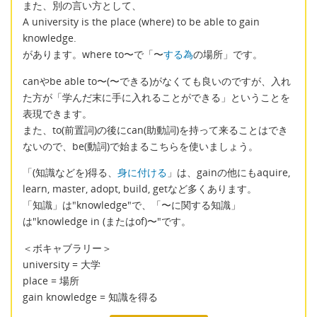
また、別の言い方として、
A university is the place (where) to be able to gain
knowledge.
があります。where to〜で「〜
する為
の場所」です。
canやbe able to〜(〜できる)がなくても良いのですが、入れ
た方が「学んだ末に手に入れることができる」ということを
表現できます。
また、to(前置詞)の後にcan(助動詞)を持って来ることはでき
ないので、be(動詞)で始まるこちらを使いましょう。
「(知識などを)得る、
身に付ける
」は、gainの他にもaquire,
learn, master, adopt, build, getなど多くあります。
「知識」は"knowledge"で、「〜に関する知識」
は"knowledge in (またはof)〜"です。
＜ボキャブラリー＞
university = 大学
place = 場所
gain knowledge = 知識を得る