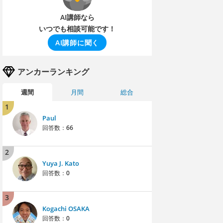
AI講師なら
いつでも相談可能です！
AI講師に聞く
アンカーランキング
週間
月間
総合
1
Paul
回答数：
66
2
Yuya J. Kato
回答数：
0
3
Kogachi OSAKA
回答数：
0