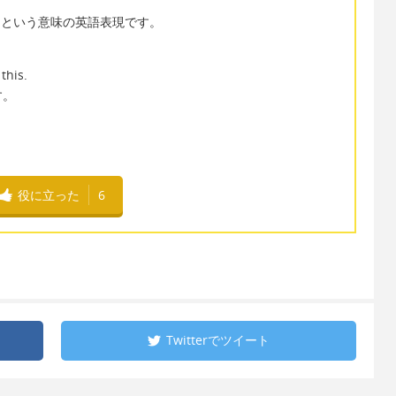
慣にする」という意味の英語表現です。
this.
す。
役に立った
6
Twitterで
ツイート