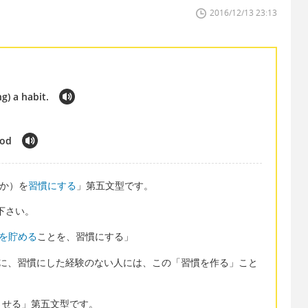
2016/12/13 23:13
g) a habit.
ood
なにか）を
習慣にする
」第五文型です。
て下さい。
を貯める
ことを、習慣にする」
単に、習慣にした経験のない人には、この「習慣を作る」こと
させる」第五文型です。