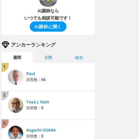
AI講師なら
いつでも相談可能です！
AI講師に聞く
アンカーランキング
週間
月間
総合
1
Paul
回答数：
66
2
Yuya J. Kato
回答数：
0
3
Kogachi OSAKA
回答数：
0