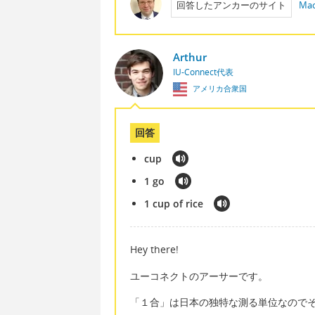
回答したアンカーのサイト
Mac
Arthur
IU-Connect代表
アメリカ合衆国
回答
cup
1 go
1 cup of rice
Hey there!
ユーコネクトのアーサーです。
「１合」は日本の独特な測る単位なので