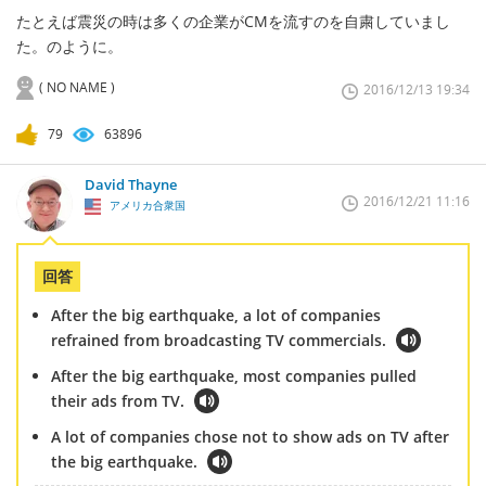
たとえば震災の時は多くの企業がCMを流すのを自粛していまし
た。のように。
( NO NAME )
2016/12/13 19:34
79
63896
David Thayne
2016/12/21 11:16
アメリカ合衆国
回答
After the big earthquake, a lot of companies
refrained from broadcasting TV commercials.
After the big earthquake, most companies pulled
their ads from TV.
A lot of companies chose not to show ads on TV after
the big earthquake.