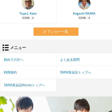
Yuya J. Kato
Kogachi OSAKA
回答数：
0
回答数：
0
アンカー一覧
メニュー
初めての方へ
よくある質問
利用規約
DMM英会話トップへ
DMM英会話Wordsトップへ