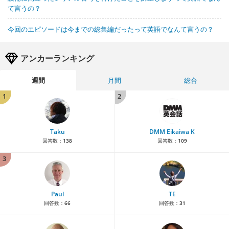
て言うの？
今回のエピソードは今までの総集編だったって英語でなんて言うの？
アンカーランキング
週間
月間
総合
1
2
Taku
DMM Eikaiwa K
回答数：
138
回答数：
109
3
Paul
TE
回答数：
66
回答数：
31