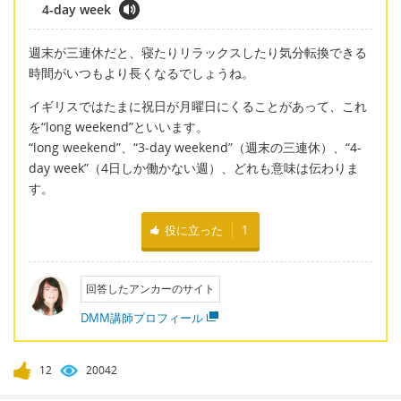
4-day week
週末が三連休だと、寝たりリラックスしたり気分転換できる
時間がいつもより長くなるでしょうね。
イギリスではたまに祝日が月曜日にくることがあって、これ
を“long weekend”といいます。
“long weekend”、“3-day weekend”（週末の三連休）、“4-
day week”（4日しか働かない週）、どれも意味は伝わりま
す。
役に立った
1
回答したアンカーのサイト
DMM講師プロフィール
12
20042