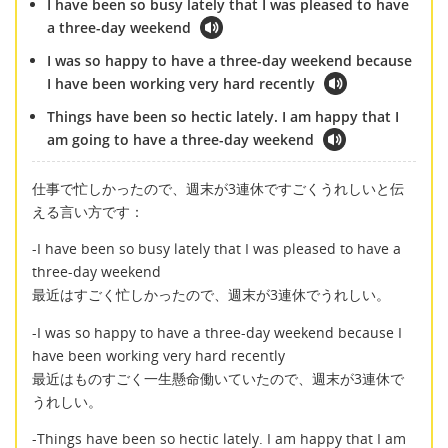
I have been so busy lately that I was pleased to have
a three-day weekend
I was so happy to have a three-day weekend because
I have been working very hard recently
Things have been so hectic lately. I am happy that I
am going to have a three-day weekend
仕事で忙しかったので、週末が3連休ですごくうれしいと伝
える言い方です：
-I have been so busy lately that I was pleased to have a
three-day weekend
最近はすごく忙しかったので、週末が3連休でうれしい。
-I was so happy to have a three-day weekend because I
have been working very hard recently
最近はものすごく一生懸命働いていたので、週末が3連休で
うれしい。
-Things have been so hectic lately. I am happy that I am