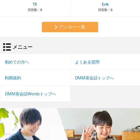
TE
Erik
回答数：
0
回答数：
0
アンカー一覧
メニュー
初めての方へ
よくある質問
利用規約
DMM英会話トップへ
DMM英会話Wordsトップへ