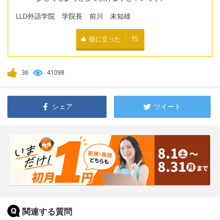
LLD外語学院 学院長 前川 未知雄
役に立った
15
36
41098
シェア
ツイート
関連する質問