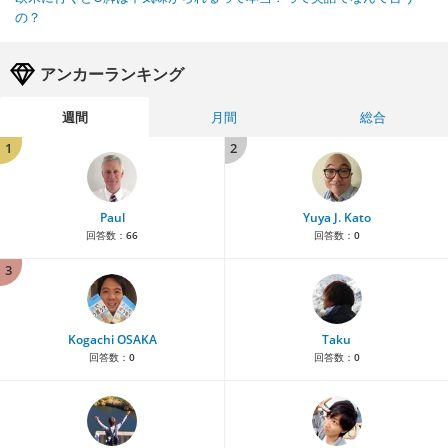
の？
アンカーランキング
週間
月間
総合
1
2
Paul
Yuya J. Kato
回答数：
66
回答数：
0
3
Kogachi OSAKA
Taku
回答数：
0
回答数：
0