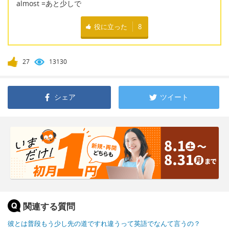
almost =あと少しで
役に立った
8
27
13130
シェア
ツイート
関連する質問
彼とは普段もう少し先の道ですれ違うって英語でなんて言うの？