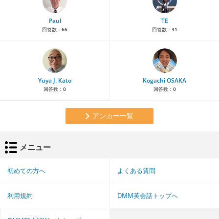
Paul
TE
回答数：
66
回答数：
31
Yuya J. Kato
Kogachi OSAKA
回答数：
0
回答数：
0
アンカー一覧
メニュー
初めての方へ
よくある質問
利用規約
DMM英会話トップへ