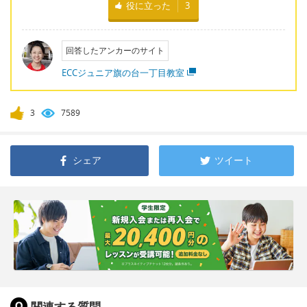
役に立った
3
回答したアンカーのサイト
ECCジュニア旗の台一丁目教室
3
7589
シェア
ツイート
関連する質問