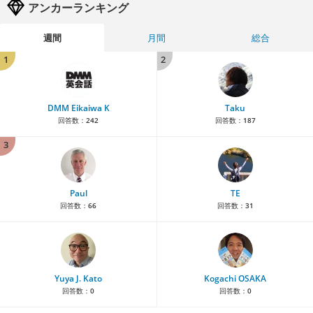
アンカーランキング
週間
月間
総合
1
2
DMM Eikaiwa K
Taku
回答数：
242
回答数：
187
3
Paul
TE
回答数：
66
回答数：
31
Yuya J. Kato
Kogachi OSAKA
回答数：
0
回答数：
0