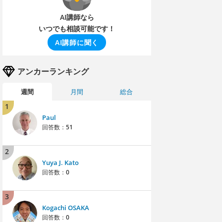
AI講師なら
いつでも相談可能です！
AI講師に聞く
アンカーランキング
週間
月間
総合
1
Paul
回答数：
51
2
Yuya J. Kato
回答数：
0
3
Kogachi OSAKA
回答数：
0