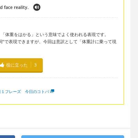
d face reality.
に乗る）は、「体重をはかる」という意味でよく使われる表現です。
to 動詞"で表現できますが、今回は意訳として「体重計に乗って現
役に立った
3
日１フレーズ 今日のコトバ