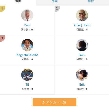
週間
月間
総合
1
2
Paul
Yuya J. Kato
回答数：
66
回答数：
0
3
Kogachi OSAKA
Taku
回答数：
0
回答数：
0
TE
Erik
回答数：
0
回答数：
0
アンカー一覧