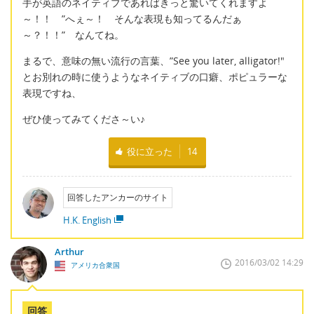
手が英語のネイティブであればきっと驚いてくれますよ
～！！ ”へぇ～！ そんな表現も知ってるんだぁ
～？！！” なんてね。
まるで、意味の無い流行の言葉、”See you later, alligator!"
とお別れの時に使うようなネイティブの口癖、ポピュラーな
表現ですね、
ぜひ使ってみてくださ～い♪
役に立った
14
回答したアンカーのサイト
H.K. English
Arthur
2016/03/02 14:29
アメリカ合衆国
回答