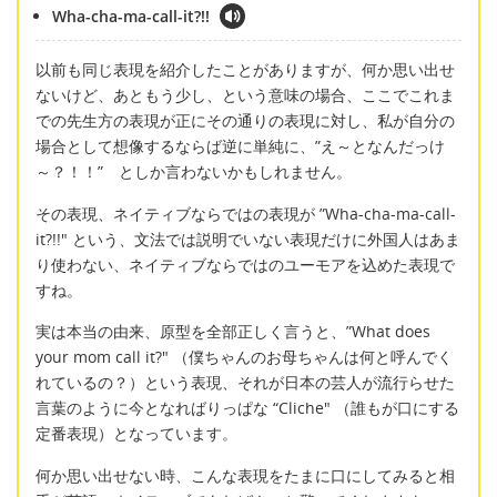
Wha-cha-ma-call-it?!!
以前も同じ表現を紹介したことがありますが、何か思い出せ
ないけど、あともう少し、という意味の場合、ここでこれま
での先生方の表現が正にその通りの表現に対し、私が自分の
場合として想像するならば逆に単純に、”え～となんだっけ
～？！！” としか言わないかもしれません。
その表現、ネイティブならではの表現が ”Wha-cha-ma-call-
it?!!" という、文法では説明でいない表現だけに外国人はあま
り使わない、ネイティブならではのユーモアを込めた表現で
すね。
実は本当の由来、原型を全部正しく言うと、”What does
your mom call it?" （僕ちゃんのお母ちゃんは何と呼んでく
れているの？）という表現、それが日本の芸人が流行らせた
言葉のように今となればりっぱな “Cliche" （誰もが口にする
定番表現）となっています。
何か思い出せない時、こんな表現をたまに口にしてみると相