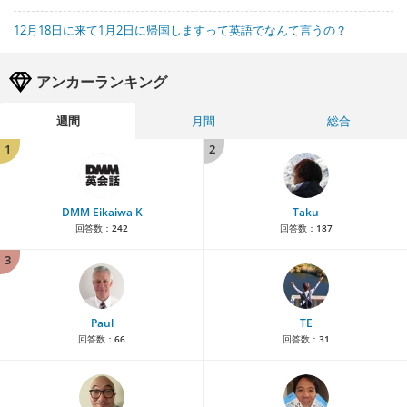
12月18日に来て1月2日に帰国しますって英語でなんて言うの？
アンカーランキング
週間
月間
総合
1
2
DMM Eikaiwa K
Taku
回答数：
242
回答数：
187
3
Paul
TE
回答数：
66
回答数：
31