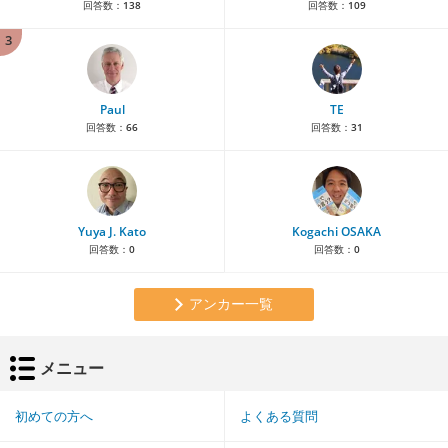
回答数：
138
回答数：
109
3
Paul
TE
回答数：
66
回答数：
31
Yuya J. Kato
Kogachi OSAKA
回答数：
0
回答数：
0
アンカー一覧
メニュー
初めての方へ
よくある質問