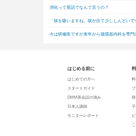
消化って英語でなんて言うの？
「痰を吸いますね。咳が出て少ししんどいで
今は研修医ですが来年から循環器内科を専門
はじめる前に
はじめての方へ
料
スタートガイド
プ
DMM英会話の強み
韓
日本人講師
子
モニターレポート
ビ
こ