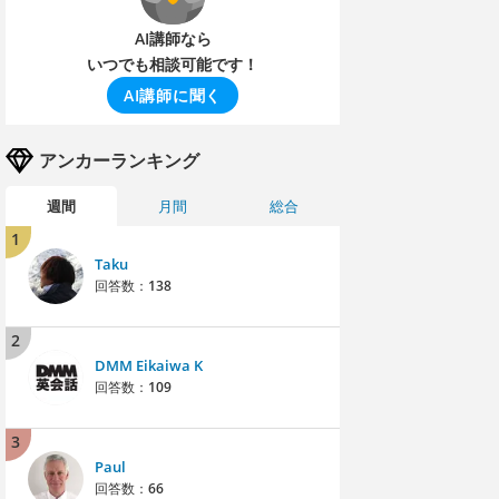
AI講師なら
いつでも相談可能です！
AI講師に聞く
アンカーランキング
週間
月間
総合
1
Taku
回答数：
138
2
DMM Eikaiwa K
回答数：
109
3
Paul
回答数：
66