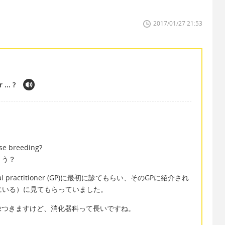
2017/01/27 21:53
... ?
ose breeding?
ょう？
l practitioner (GP)に最初に診てもらい、そのGPに紹介され
pitalにいる）に見てもらっていました。
像つきますけど、消化器科って長いですね。