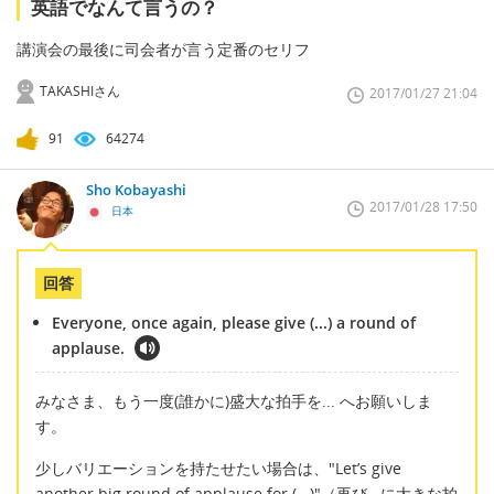
英語でなんて言うの？
講演会の最後に司会者が言う定番のセリフ
TAKASHIさん
2017/01/27 21:04
91
64274
Sho Kobayashi
2017/01/28 17:50
日本
回答
Everyone, once again, please give (...) a round of
applause.
みなさま、もう一度(誰かに)盛大な拍手を... へお願いしま
す。
少しバリエーションを持たせたい場合は、"Let’s give
another big round of applause for (...)"（再び...に大きな拍