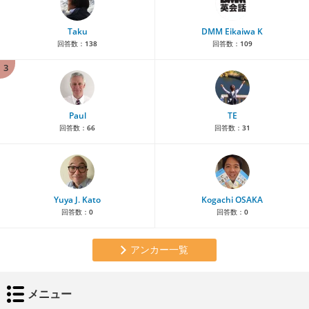
Taku
DMM Eikaiwa K
回答数：
138
回答数：
109
3
Paul
TE
回答数：
66
回答数：
31
Yuya J. Kato
Kogachi OSAKA
回答数：
0
回答数：
0
アンカー一覧
メニュー