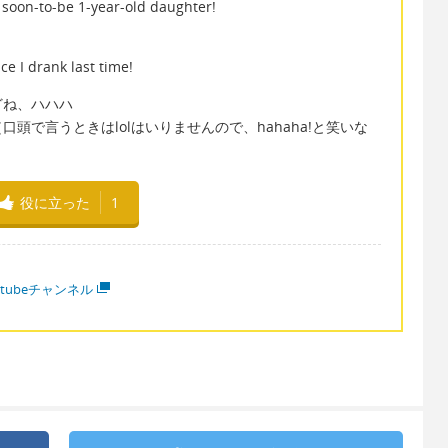
 soon-to-be 1-year-old daughter!
e I drank last time!
どね、ハハハ
mes lol. （口頭で言うときはlolはいりませんので、hahaha!と笑いな
役に立った
1
utubeチャンネル