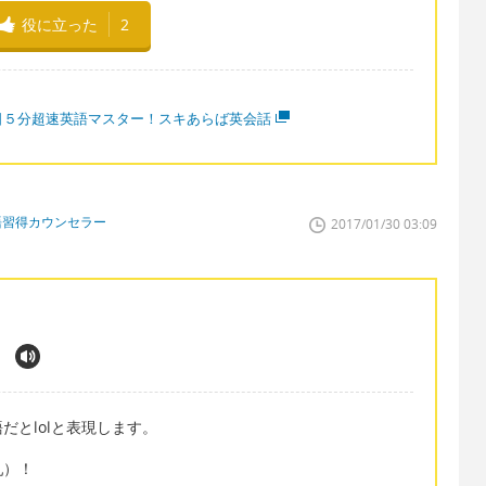
役に立った
2
日５分超速英語マスター！スキあらば英会話
語習得カウンセラー
2017/01/30 03:09
だとlolと表現します。
乳）！