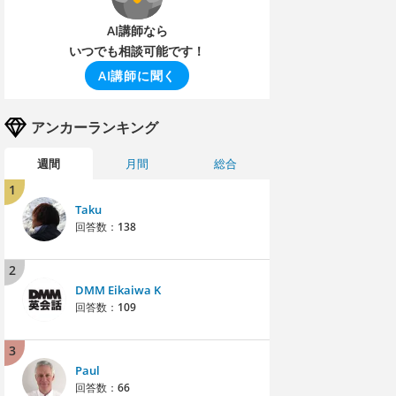
AI講師なら
いつでも相談可能です！
AI講師に聞く
アンカーランキング
週間
月間
総合
1
Taku
回答数：
138
2
DMM Eikaiwa K
回答数：
109
3
Paul
回答数：
66