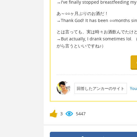
→I've finally stopped breastfeeding my
あ～○○ヶ月ぶりのお酒だ！
→Thank God! It has been ○○months sinc
とは言っても、実は時々お酒飲んでたけ
→But actually, I drank someti
がら言うといいですね♪）
回答したアンカーのサイト
Yo
3
5447