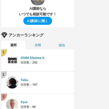
AI講師なら
いつでも相談可能です！
AI講師に聞く
アンカーランキング
週間
月間
総合
1
DMM Eikaiwa K
回答数：
242
2
Taku
回答数：
187
3
Paul
回答数：
66