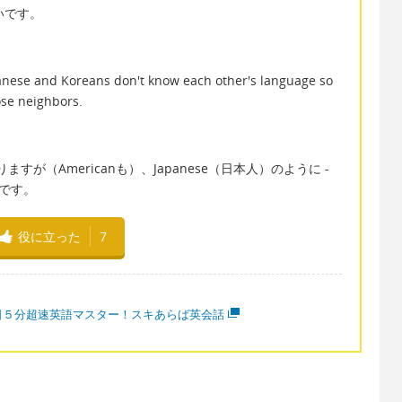
いいです。
panese and Koreans don't know each other's language so
ose neighbors.
すが（Americanも）、Japanese（日本人）のように -
形です。
役に立った
7
日５分超速英語マスター！スキあらば英会話