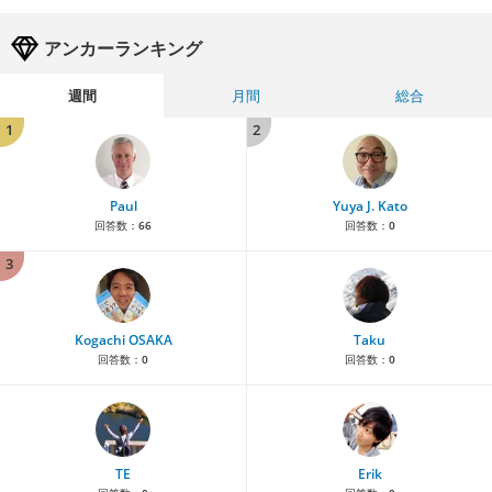
アンカーランキング
週間
月間
総合
1
2
Paul
Yuya J. Kato
回答数：
66
回答数：
0
3
Kogachi OSAKA
Taku
回答数：
0
回答数：
0
TE
Erik