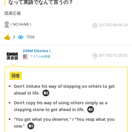
なって英語でなんて言うの？
因果応報
( NO NAME )
2017/02/09 05:24
3
7556
DMM Eikaiwa I
2017/02/12 20:52
アメリカ合衆国
回答
Don't imitate his way of stepping on others to get
ahead in life.
Don't copy his way of using others simply as a
stepping stone to get ahead in life.
"You get what you deserve." / "You reap what you
sow."