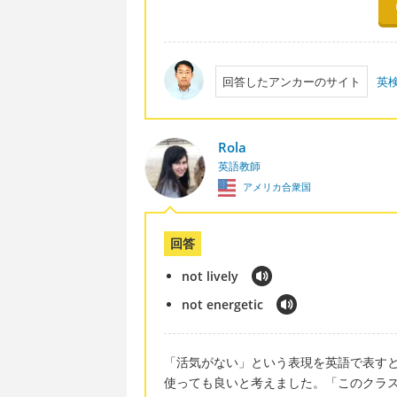
回答したアンカーのサイト
英
Rola
英語教師
アメリカ合衆国
回答
not lively
not energetic
「活気がない」という表現を英語で表すと「not
使っても良いと考えました。「このクラ