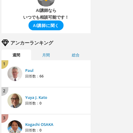
AI講師なら
いつでも相談可能です！
AI講師に聞く
アンカーランキング
週間
月間
総合
1
Paul
回答数：
66
2
Yuya J. Kato
回答数：
0
3
Kogachi OSAKA
回答数：
0