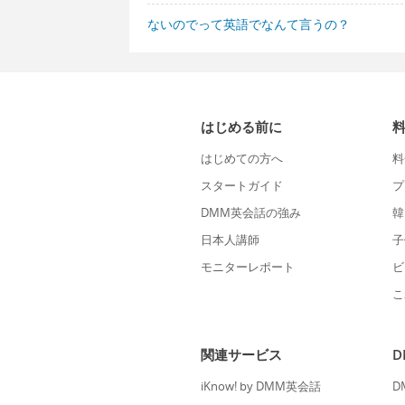
ないのでって英語でなんて言うの？
はじめる前に
はじめての方へ
料
スタートガイド
プ
DMM英会話の強み
韓
日本人講師
子
モニターレポート
ビ
こ
関連サービス
iKnow! by DMM英会話
D