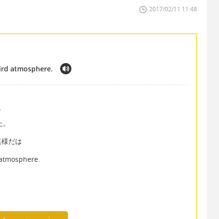
2017/02/11 11:48
eird atmosphere.
て
した。
異様だは
d atmosphere.