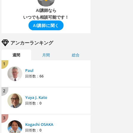
AI講師なら
いつでも相談可能です！
AI講師に聞く
アンカーランキング
週間
月間
総合
1
Paul
回答数：
66
2
Yuya J. Kato
回答数：
0
3
Kogachi OSAKA
回答数：
0