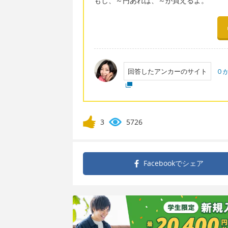
もし、～円あれば、～が買えるよ。
回答したアンカーのサイト
０
3
5726
Facebookで
シェア