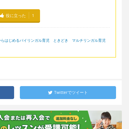
役に立った
1
からはじめるバイリンガル育児 ときどき マルチリンガル育児
Twitterで
ツイート