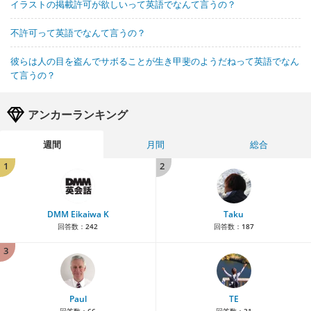
イラストの掲載許可が欲しいって英語でなんて言うの？
不許可って英語でなんて言うの？
彼らは人の目を盗んでサボることが生き甲斐のようだねって英語でなん
て言うの？
アンカーランキング
週間
月間
総合
1
2
DMM Eikaiwa K
Taku
回答数：
242
回答数：
187
3
Paul
TE
回答数：
66
回答数：
31