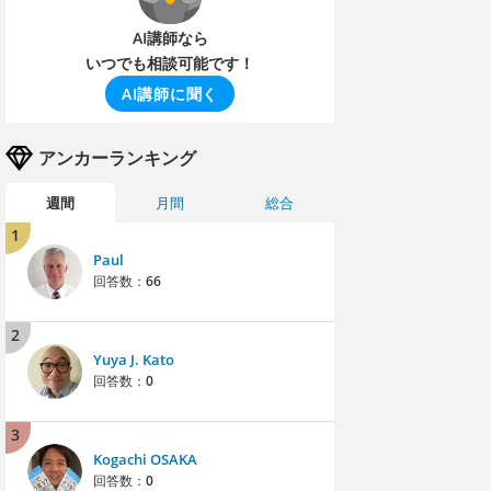
AI講師なら
いつでも相談可能です！
AI講師に聞く
アンカーランキング
週間
月間
総合
1
Paul
回答数：
66
2
Yuya J. Kato
回答数：
0
3
Kogachi OSAKA
回答数：
0