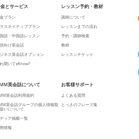
料金とサービス
レッスン予約・教材
金プラン
講師について
ラスネイティブプラン
レッスンまでの流れ
国語・中国語レッスン
予約・講師検索
供向け英会話
教材
ジネス英会話オプション
レッスンチケット
れ聞いてeKnow?
DMM英会話について
お客様サポート
MM英会話利用規約
よくある質問
MM英会話グループの個人情報取
とっさのフレーズ集
扱いについて
ディア掲載一覧
用情報