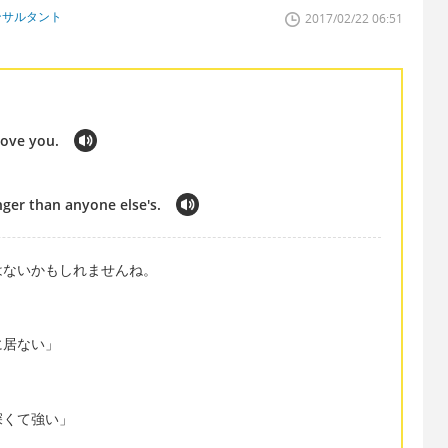
ンサルタント
2017/02/22 06:51
love you.
nger than anyone else's.
はないかもしれませんね。
に居ない」
深くて強い」