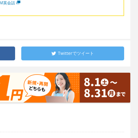
MM英会話
Twitterで
ツイート