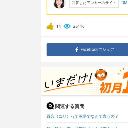
回答したアンカーのサイト
D
14
26116
Facebookで
シェア
関連する質問
百合（ユリ）って英語でなんて言うの？