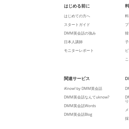
はじめる前に
はじめての方へ
料
スタートガイド
プ
DMM英会話の強み
韓
日本人講師
子
モニターレポート
ビ
こ
関連サービス
iKnow! by DMM英会話
D
DMM英会話なんてuknow?
D
り
DMM英会話Words
メ
DMM英会話Blog
採