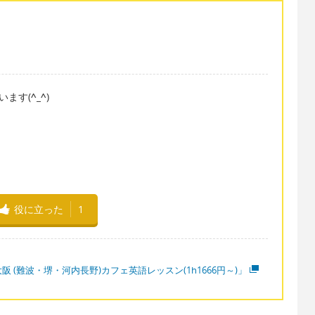
言います(
^_^
)
役に立った
1
阪 (難波・堺・河内長野)カフェ英語レッスン(1h1666円～)」