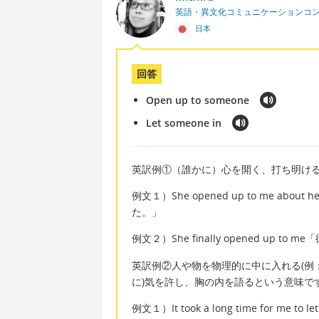
英語・異文化コミュニケーションコ
日本
回答
Open up to someone
Let someone in
英訳例①（誰かに）心を開く、打ち明け
例文１）She opened up to me a
た。」
例文２）She finally opened up
英訳例②人や物を物理的に中に入れる(例
に)気を許し、胸の内を語るという意味で
例文１）It took a long time for 