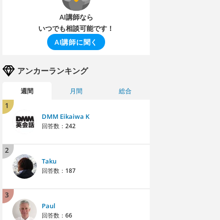
AI講師なら
いつでも相談可能です！
AI講師に聞く
アンカーランキング
週間
月間
総合
1
DMM Eikaiwa K
回答数：
242
2
Taku
回答数：
187
3
Paul
回答数：
66