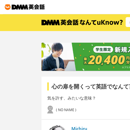
心の扉を開くって英語でなんて
気を許す、みたいな意味？
( NO NAME )
Michiru