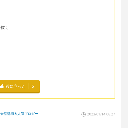
を抜く
.
役に立った
5
英会話講師＆人気ブロガー
2023/01/14 08:27