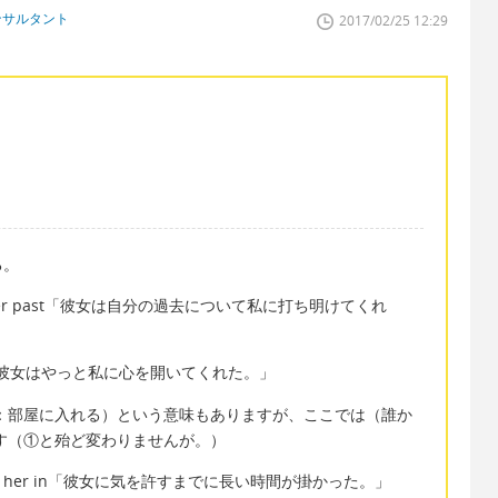
ンサルタント
2017/02/25 12:29
る。
bout her past「彼女は自分の過去について私に打ち明けてくれ
 to me「彼女はやっと私に心を開いてくれた。」
：部屋に入れる）という意味もありますが、ここでは（誰か
す（①と殆ど変わりませんが。）
me to let her in「彼女に気を許すまでに長い時間が掛かった。」