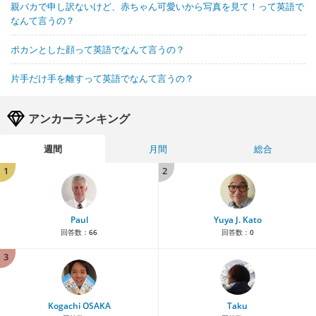
親バカで申し訳ないけど、赤ちゃん可愛いから写真を見て！って英語で
なんて言うの？
ポカンとした顔って英語でなんて言うの？
片手だけ手を離すって英語でなんて言うの？
アンカーランキング
週間
月間
総合
1
2
Paul
Yuya J. Kato
回答数：
66
回答数：
0
3
Kogachi OSAKA
Taku