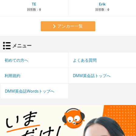
TE
Erik
回答数：
0
回答数：
0
アンカー一覧
メニュー
初めての方へ
よくある質問
利用規約
DMM英会話トップへ
DMM英会話Wordsトップへ