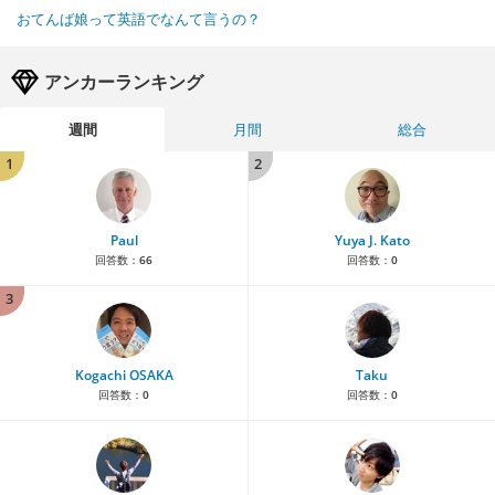
おてんば娘って英語でなんて言うの？
アンカーランキング
週間
月間
総合
1
2
Paul
Yuya J. Kato
回答数：
66
回答数：
0
3
Kogachi OSAKA
Taku
回答数：
0
回答数：
0