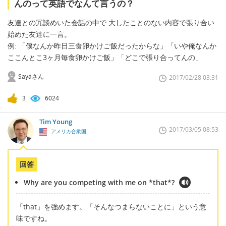
んのって英語でなんて言うの？
友達との冗談めいた会話の中で 大したことのない内容で張り合い
始めた友達に一言。
例: 「僕なんか昨日三食卵かけご飯だったからな」「いや俺なんか
ここんとこ3ヶ月毎食卵かけご飯」「どこで張り合ってんの」
Sayaさん
2017/02/28 03:31
3
6024
Tim Young
2017/03/05 08:53
アメリカ合衆国
回答
Why are you competing with me on *that*?
「that」を強めます。「そんなつまらないことに」という意
味ですね。