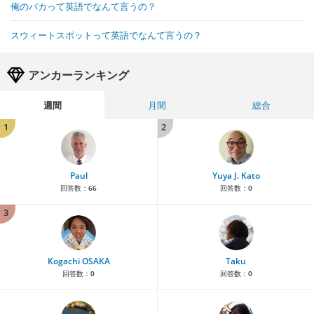
俺のバカって英語でなんて言うの？
スウィートスポットって英語でなんて言うの？
アンカーランキング
週間
月間
総合
1
2
Paul
Yuya J. Kato
回答数：
66
回答数：
0
3
Kogachi OSAKA
Taku
回答数：
0
回答数：
0