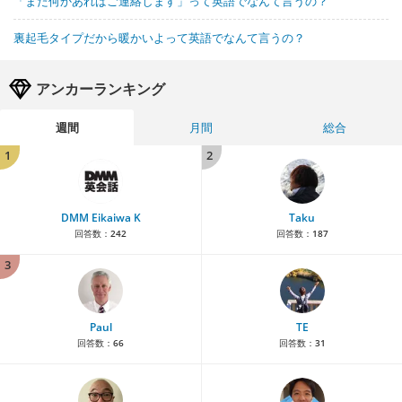
「また何かあればご連絡します」って英語でなんて言うの？
裏起毛タイプだから暖かいよって英語でなんて言うの？
アンカーランキング
週間
月間
総合
1
2
DMM Eikaiwa K
Taku
回答数：
242
回答数：
187
3
Paul
TE
回答数：
66
回答数：
31