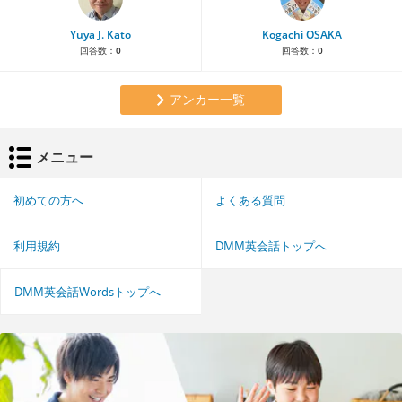
Yuya J. Kato
Kogachi OSAKA
回答数：
0
回答数：
0
アンカー一覧
メニュー
初めての方へ
よくある質問
利用規約
DMM英会話トップへ
DMM英会話Wordsトップへ