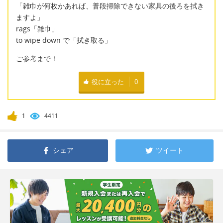
「雑巾が何枚かあれば、普段掃除できない家具の後ろを拭き
ますよ」
rags「雑巾」
to wipe down で「拭き取る」
ご参考まで！
役に立った
0
1
4411
シェア
ツイート