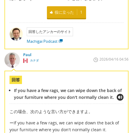
役に立った
1
回答したアンカーのサイト
Machigai Podcast
Paul
2026/04/16 04:56
カナダ
回答
If you have a few rags, we can wipe down the back of
your furniture where you don't normally clean it.
この場合、次のような言い方ができますよ。
ーIf you have a few rags, we can wipe down the back of
your furniture where you don't normally clean it.