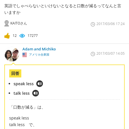
英語でしゃべらないといけないとなると口数が減るってなんと言
いますか
KAITOさん
2017/03/06 17:24
12
17277
Adam and Michiko
2017/03/07 14:05
アメリカ合衆国
回答
speak less
talk less
「口数が減る」は、
speak less
talk less で、