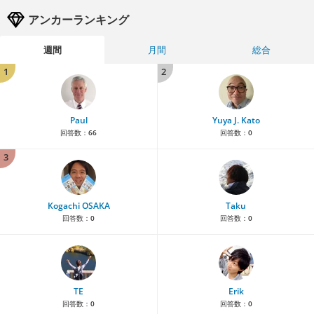
アンカーランキング
週間
月間
総合
1
2
Paul
Yuya J. Kato
回答数：
66
回答数：
0
3
Kogachi OSAKA
Taku
回答数：
0
回答数：
0
TE
Erik
回答数：
0
回答数：
0