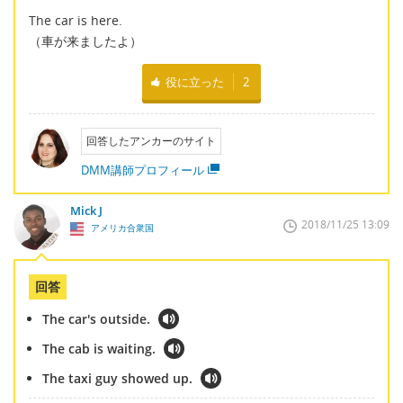
The car is here.
（車が来ましたよ）
役に立った
2
回答したアンカーのサイト
DMM講師プロフィール
Mick J
2018/11/25 13:09
アメリカ合衆国
回答
The car's outside.
The cab is waiting.
The taxi guy showed up.