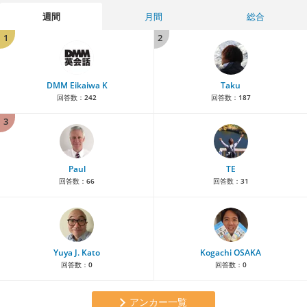
週間
月間
総合
1
2
DMM Eikaiwa K
Taku
回答数：
242
回答数：
187
3
Paul
TE
回答数：
66
回答数：
31
Yuya J. Kato
Kogachi OSAKA
回答数：
0
回答数：
0
アンカー一覧