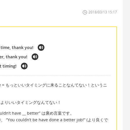
2018/03/13 15:17
 time, thank you!
er, thank you!
t timing!
 better time = もっといいタイミングに来ることなんてない！というニ
 better = よりいいタイミングなんてない！
n’t have
__
better” は褒め言葉です。
uldn’t be have done a better job!” (より良くで