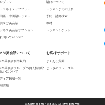
金プラン
講師について
ラスネイティブプラン
レッスンまでの流れ
国語・中国語レッスン
予約・講師検索
供向け英会話
教材
ジネス英会話オプション
レッスンチケット
れ聞いてeKnow?
DMM英会話について
お客様サポート
MM英会話利用規約
よくある質問
MM英会話グループの個人情報取
とっさのフレーズ集
扱いについて
ディア掲載一覧
用情報
Copyright © since 1998 DMM All Rights Reserved.