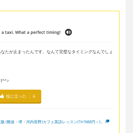
a taxi. What a perfect timing!
あなたが止まったんです。なんて完璧なタイミングなんでしょ
^^♪
役に立った
6
阪 (難波・堺・河内長野)カフェ英語レッスン(1h1666円～)」