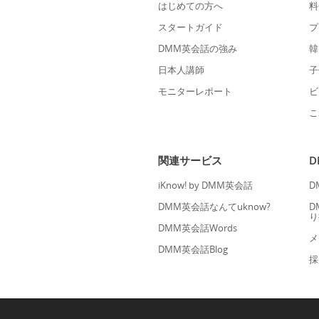
はじめての方へ
料
スタートガイド
プ
DMM英会話の強み
韓
日本人講師
子
モニターレポート
ビ
こ
関連サービス
iKnow! by DMM英会話
D
DMM英会話なんてuknow?
D
り
DMM英会話Words
メ
DMM英会話Blog
採