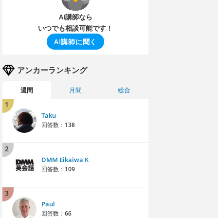
AI講師なら
いつでも相談可能です！
AI講師に聞く
アンカーランキング
週間
月間
総合
1
Taku
回答数：
138
2
DMM Eikaiwa K
回答数：
109
3
Paul
回答数：
66