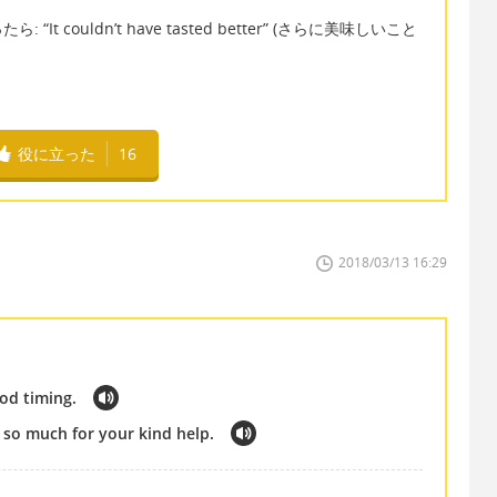
couldn’t have tasted better” (さらに美味しいこと
役に立った
16
2018/03/13 16:29
ood timing.
u so much for your kind help.