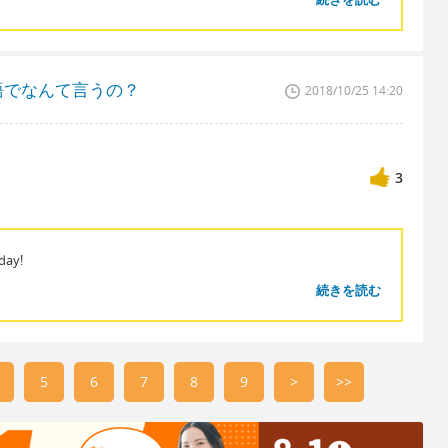
語でなんて言うの？
2018/10/25 14:20
3
day!
続きを読む
5
6
7
8
9
>
>>