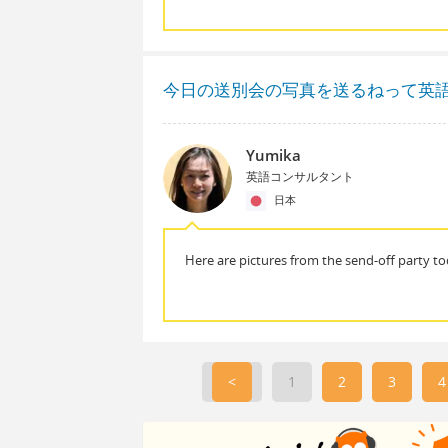
今日の送別会の写真を送るねって英
Yumika
英語コンサルタント
日本
Here are pictures from the send-off party to
<
1
2
3
4