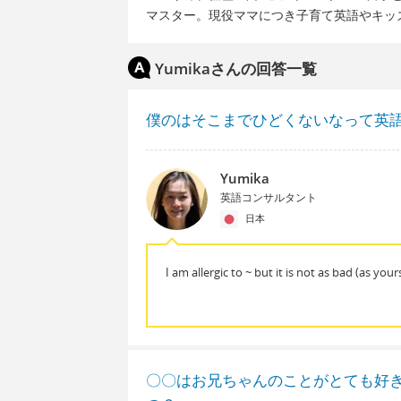
マスター。現役ママにつき子育て英語やキッ
Yumikaさんの回答一覧
僕のはそこまでひどくないなって英
Yumika
英語コンサルタント
日本
I am allergic to ~ but it is not as bad (as yours
〇〇はお兄ちゃんのことがとても好