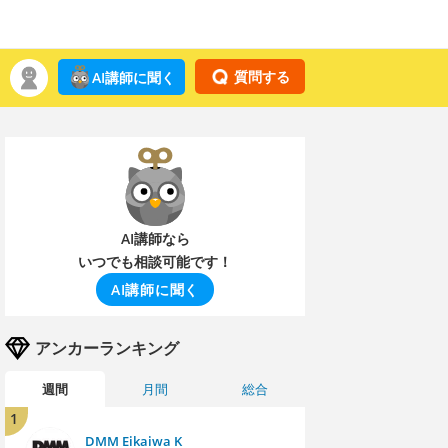
質問する
AI講師に聞く
AI講師なら
いつでも相談可能です！
AI講師に聞く
アンカーランキング
週間
月間
総合
1
DMM Eikaiwa K