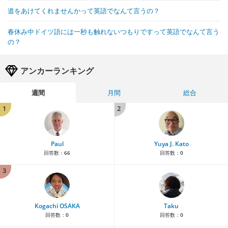
道をあけてくれませんかって英語でなんて言うの？
春休み中ドイツ語には一秒も触れないつもりですって英語でなんて言う
の？
アンカーランキング
週間
月間
総合
1
2
Paul
Yuya J. Kato
回答数：
66
回答数：
0
3
Kogachi OSAKA
Taku
回答数：
0
回答数：
0