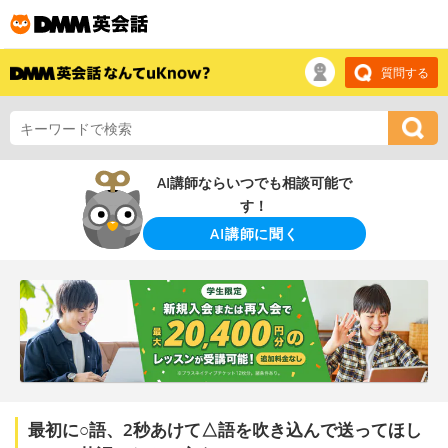
質問する
AI講師ならいつでも相談可能で
す！
AI講師に聞く
最初に○語、2秒あけて△語を吹き込んで送ってほし