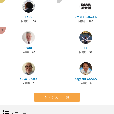
Taku
DMM Eikaiwa K
回答数：
138
回答数：
109
3
Paul
TE
回答数：
66
回答数：
31
Yuya J. Kato
Kogachi OSAKA
回答数：
0
回答数：
0
アンカー一覧
メニュー