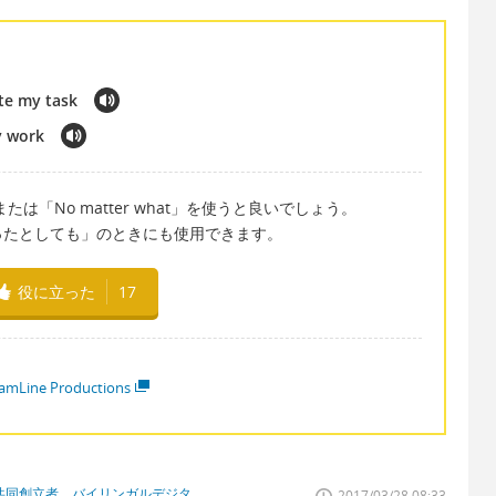
ete my task
y work
」、または「No matter what」を使うと良いでしょう。
ったとしても」のときにも使用できます。
役に立った
17
amLine Productions
学校共同創立者、バイリンガルデジタ
2017/03/28 08:33