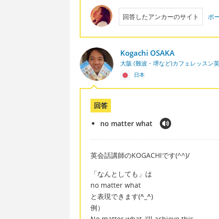
回答したアンカーのサイト
ポー
Kogachi OSAKA
大阪 (難波・堺など)カフェレッスン
日本
回答
no matter what
英会話講師のKOGACHIです(^^)/
「なんとしても」は
no matter what
と表現できます(
^_^
)
例）
No matter what, I'll achieve this.