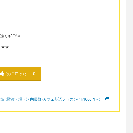
(^0^)/
す★★
役に立った
0
阪 (難波・堺・河内長野)カフェ英語レッスン(1h1666円～)」