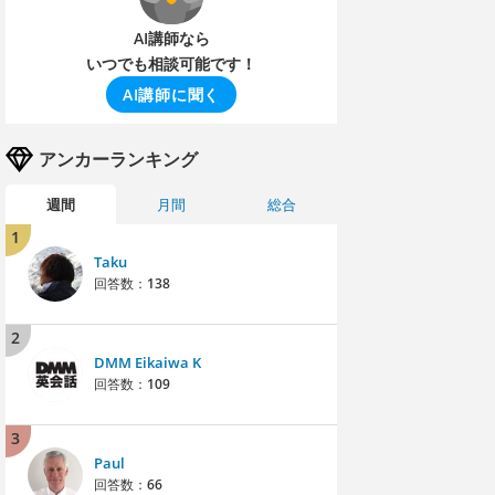
AI講師なら
いつでも相談可能です！
AI講師に聞く
アンカーランキング
週間
月間
総合
1
Taku
回答数：
138
2
DMM Eikaiwa K
回答数：
109
3
Paul
回答数：
66