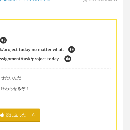
sk/project today no matter what.
assignment/task/project today.
らせたいんだ
日終わらせるぞ！
役に立った
6