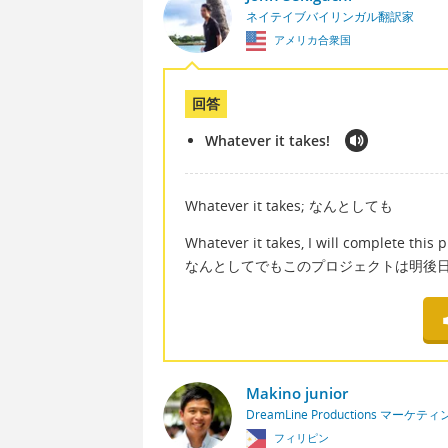
ネイテイブバイリンガル翻訳家
アメリカ合衆国
回答
Whatever it takes!
Whatever it takes; なんとしても
Whatever it takes, I will complete this 
なんとしてでもこのプロジェクトは明後
Makino junior
DreamLine Productions マー
フィリピン